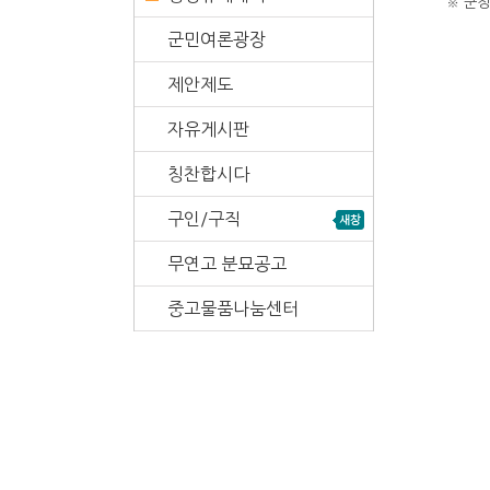
※ 군정
군민여론광장
제안제도
자유게시판
칭찬합시다
구인/구직
무연고 분묘공고
중고물품나눔센터