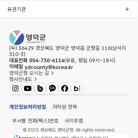
유관기관
영덕군청
(우) 36429 경상북도 영덕군 영덕읍 군청길 116(남석리
310-3)
대표전화 054-730-6114
(유료, 평일 09시~18시)
이메일
ydcounty@korea.kr
영덕군청 오시는 길
청사안내도
영덕군인스타그램
영덕군유튜브
영덕군밴드
영덕군카카오채널
영덕군페이스북
영덕군블로그
개인정보처리방침
저작권 정책
부서별 전화(팩스)번호
사이트맵
© 2025 경상북도 영덕군청. All rights reserved.
영덕군청 로고