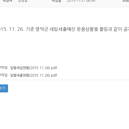
작성자
김영일
작성일
2015-11-27 06:04
조회
015. 11. 26. 기준 영덕군 세입세출예산 운용상황을 붙임과 같이 
파일 :
일별세입현황(2015.11.26).pdf
파일 :
일별세출현황(2015.11.26).pdf
보기