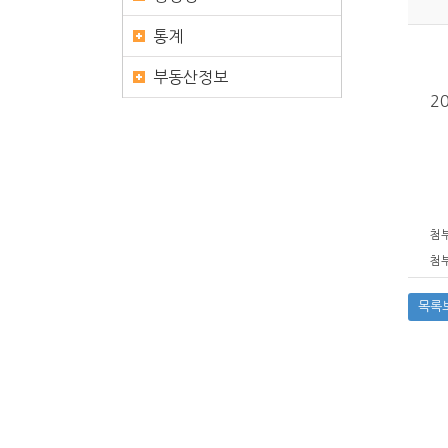
통계
부동산정보
2
첨부
첨부
목록