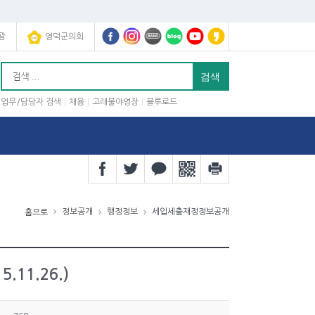
광
영덕군의회
업무/담당자 검색
채용
고래불야영장
블루로드
정보공개
행정정보
세입세출재정정보공개
홈으로
11.26.)