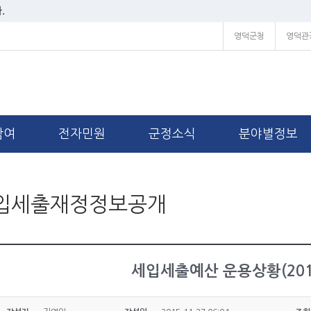
.
영덕군청
영덕관
참여
전자민원
군정소식
분야별정보
입세출재정정보공개
세입세출예산 운용상황(2015.