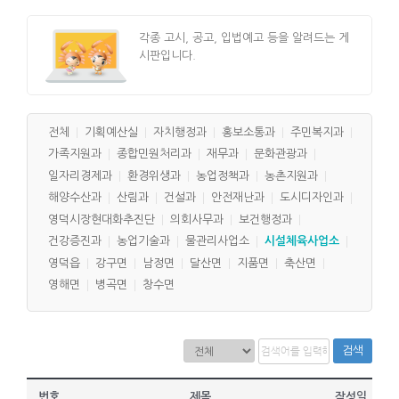
각종 고시, 공고, 입법예고 등을 알려드는 게
시판입니다.
전체
기획예산실
자치행정과
홍보소통과
주민복지과
가족지원과
종합민원처리과
재무과
문화관광과
일자리경제과
환경위생과
농업정책과
농촌지원과
해양수산과
산림과
건설과
안전재난과
도시디자인과
영덕시장현대화추진단
의회사무과
보건행정과
건강증진과
농업기술과
물관리사업소
시설체육사업소
영덕읍
강구면
남정면
달산면
지품면
축산면
영해면
병곡면
창수면
검색
번호
제목
작성일