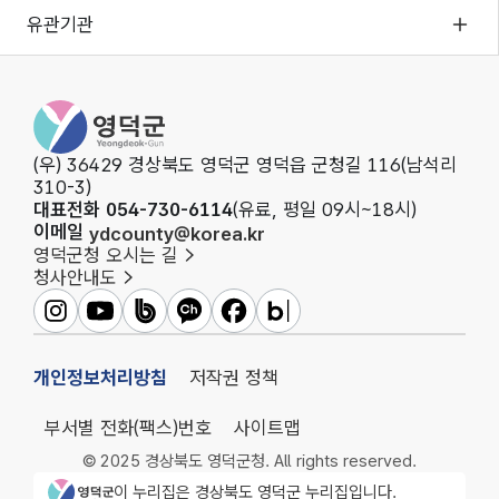
유관기관
영덕군청
(우) 36429 경상북도 영덕군 영덕읍 군청길 116(남석리
310-3)
대표전화 054-730-6114
(유료, 평일 09시~18시)
이메일
ydcounty@korea.kr
영덕군청 오시는 길
청사안내도
영덕군인스타그램
영덕군유튜브
영덕군밴드
영덕군카카오채널
영덕군페이스북
영덕군블로그
개인정보처리방침
저작권 정책
부서별 전화(팩스)번호
사이트맵
© 2025 경상북도 영덕군청. All rights reserved.
영덕군청 로고
이 누리집은 경상북도 영덕군 누리집입니다.