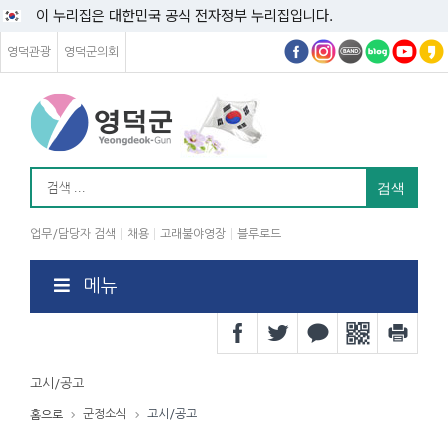
이 누리집은 대한민국 공식 전자정부 누리집입니다.
영덕관광
영덕군의회
업무/담당자 검색
채용
고래불야영장
블루로드
메뉴
고시/공고
군정소식
고시/공고
홈으로