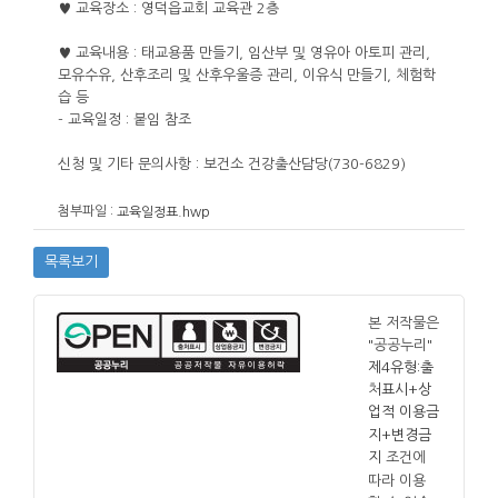
♥ 교육장소 : 영덕읍교회 교육관 2층
♥ 교육내용 : 태교용품 만들기, 임산부 및 영유아 아토피 관리,
모유수유, 산후조리 및 산후우울증 관리, 이유식 만들기, 체험학
습 등
- 교육일정 : 붙임 참조
신청 및 기타 문의사항 : 보건소 건강출산담당
(730-6829)
첨부파일 :
교육일정표.hwp
목록보기
본 저작물은
"공공누리"
제4유형:출
처표시+상
업적 이용금
지+변경금
조건에
지
따라 이용