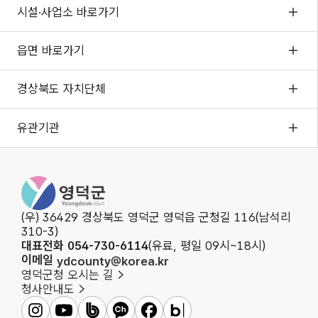
시설·사업소 바로가기
읍면 바로가기
경상북도 자치단체
유관기관
영
덕
군
(우) 36429 경상북도 영덕군 영덕읍 군청길 116(남석리
청
310-3)
대표전화 054-730-6114
(유료, 평일 09시~18시)
이메일
ydcounty@korea.kr
영덕군청 오시는 길
청사안내도
영
영
영
영
영
영