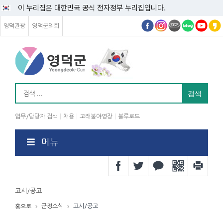
이 누리집은 대한민국 공식 전자정부 누리집입니다.
영덕관광
영덕군의회
업무/담당자 검색
채용
고래불야영장
블루로드
메뉴
고시/공고
군정소식
고시/공고
홈으로