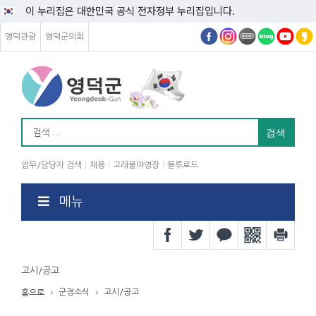
이 누리집은 대한민국 공식 전자정부 누리집입니다.
영덕관광
영덕군의회
업무/담당자 검색
채용
고래불야영장
블루로드
메뉴
고시/공고
군정소식
고시/공고
홈으로