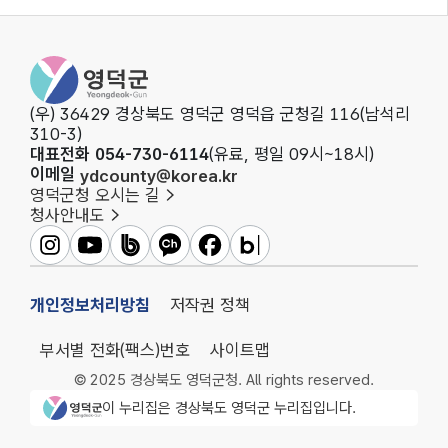
영덕군청
(우) 36429 경상북도 영덕군 영덕읍 군청길 116(남석리
310-3)
대표전화 054-730-6114
(유료, 평일 09시~18시)
이메일
ydcounty@korea.kr
영덕군청 오시는 길
청사안내도
영덕군인스타그램
영덕군유튜브
영덕군밴드
영덕군카카오채널
영덕군페이스북
영덕군블로그
개인정보처리방침
저작권 정책
부서별 전화(팩스)번호
사이트맵
© 2025 경상북도 영덕군청. All rights reserved.
영덕군청 로고
이 누리집은 경상북도 영덕군 누리집입니다.