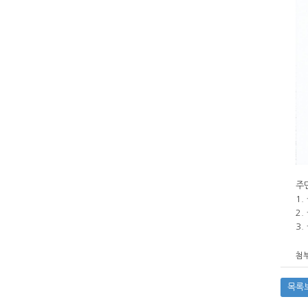
주
1
2.
3
첨부
목록