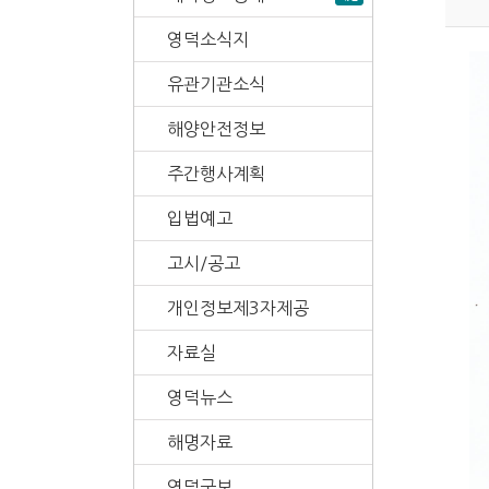
영덕소식지
유관기관소식
해양안전정보
주간행사계획
입법예고
고시/공고
개인정보제3자제공
자료실
영덕뉴스
해명자료
영덕군보