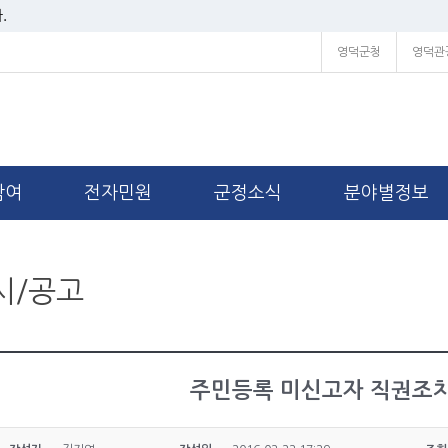
.
영덕군청
영덕관
참여
전자민원
군정소식
분야별정보
시/공고
주민등록 미신고자 직권조