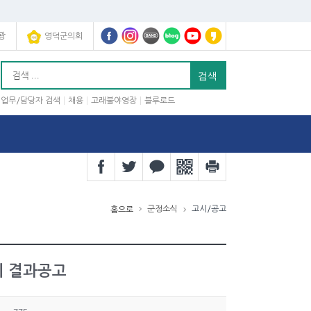
광
영덕군의회
업무/담당자 검색
채용
고래불야영장
블루로드
군정소식
고시/공고
홈으로
치 결과공고