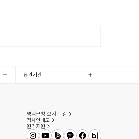
유관기관
영덕군청 오시는 길
청사안내도
원격지원
영덕군인스타그램
영덕군유튜브
영덕군밴드
영덕군카카오채널
영덕군페이스북
영덕군블로그