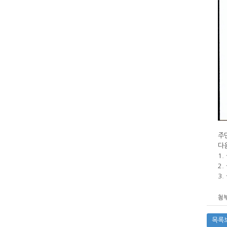
주
다
1.
2.
3
첨부
목록