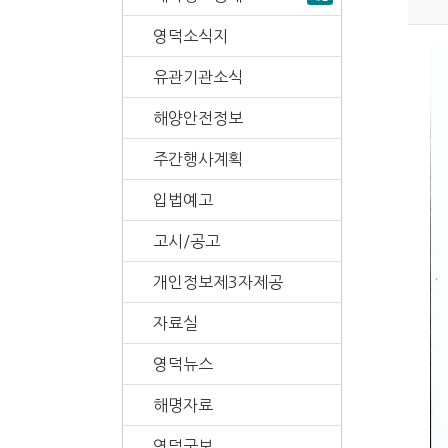
영덕소식지
유관기관소식
해양안전정보
주간행사계획
입법예고
고시/공고
개인정보제3자제공
자료실
영덕뉴스
해명자료
영덕군보