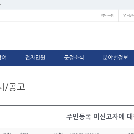
.
영덕군청
영덕관
참여
전자민원
군정소식
분야별정보
시/공고
주민등록 미신고자에 대