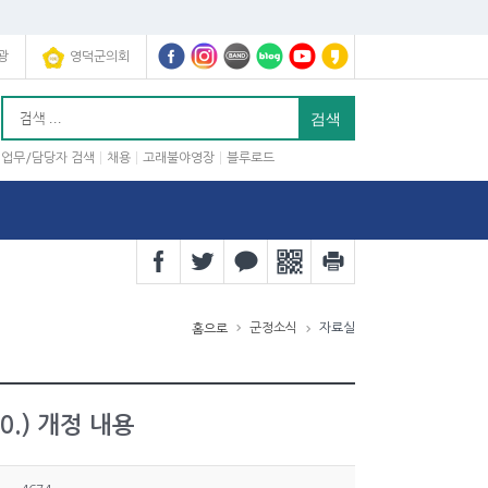
광
영덕군의회
업무/담당자 검색
채용
고래불야영장
블루로드
군정소식
자료실
홈으로
0.) 개정 내용