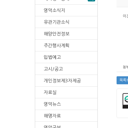
영덕소식지
이
유관기관소식
해양안전정보
주간행사계획
입법예고
첨부
고시/공고
개인정보제3자제공
목록
자료실
영덕뉴스
해명자료
영덕군보