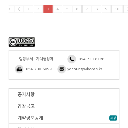
|
<
<
1
2
3
4
5
6
7
8
9
10
담당부서 : 자치행정과
054-730-6188
054-730-6099
ydcounty@korea.kr
공지사항
입찰공고
계약정보공개