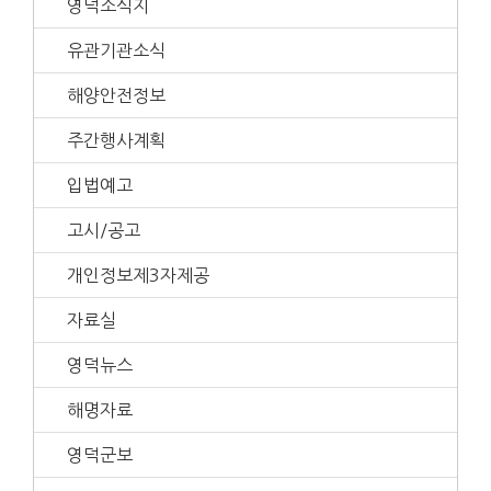
영덕소식지
유관기관소식
해양안전정보
주간행사계획
입법예고
고시/공고
개인정보제3자제공
자료실
영덕뉴스
해명자료
영덕군보