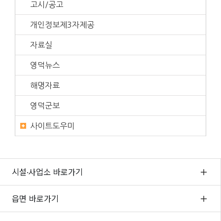
고시/공고
개인정보제3자제공
자료실
영덕뉴스
해명자료
영덕군보
사이트도우미
시설·사업소 바로가기
읍면 바로가기