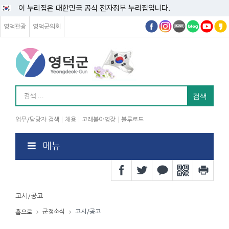
이 누리집은 대한민국 공식 전자정부 누리집입니다.
영덕관광
영덕군의회
업무/담당자 검색
채용
고래불야영장
블루로드
메뉴
고시/공고
군정소식
고시/공고
홈으로