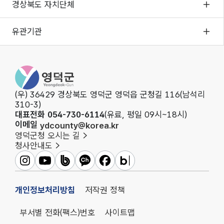
경상북도 자치단체
유관기관
영덕군청
(우) 36429 경상북도 영덕군 영덕읍 군청길 116(남석리
310-3)
대표전화 054-730-6114
(유료, 평일 09시~18시)
이메일
ydcounty@korea.kr
영덕군청 오시는 길
청사안내도
영덕군인스타그램
영덕군유튜브
영덕군밴드
영덕군카카오채널
영덕군페이스북
영덕군블로그
개인정보처리방침
저작권 정책
부서별 전화(팩스)번호
사이트맵