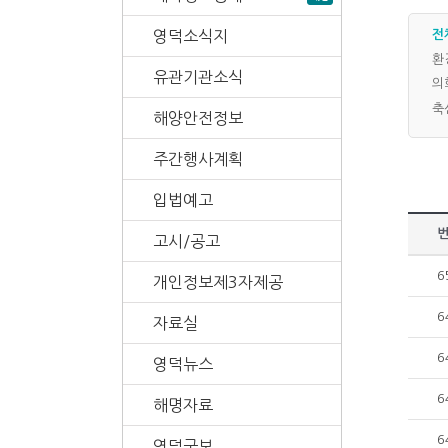
영덕소식지
전
환
유관기관소식
의
축
해양안전정보
주간행사계획
입법예고
고시/공고
6
개인정보제3자제공
6
자료실
6
영덕뉴스
6
해명자료
6
영덕군보