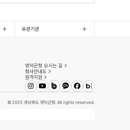
유관기관
영덕군청 오시는 길
청사안내도
원격지원
영덕군인스타그램
영덕군유튜브
영덕군밴드
영덕군카카오채널
영덕군페이스북
영덕군블로그
© 2025 경상북도 영덕군청. All rights reserved.