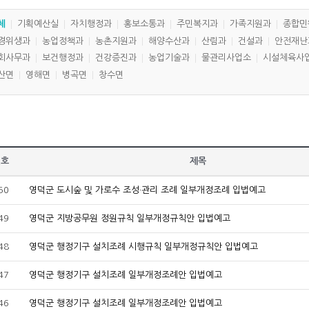
체
기획예산실
자치행정과
홍보소통과
주민복지과
가족지원과
종합민
경위생과
농업정책과
농촌지원과
해양수산과
산림과
건설과
안전재난
회사무과
보건행정과
건강증진과
농업기술과
물관리사업소
시설체육사
산면
영해면
병곡면
창수면
번호
제목
50
영덕군 도시숲 및 가로수 조성·관리 조례 일부개정조례 입법예고
49
영덕군 지방공무원 정원규칙 일부개정규칙안 입법예고
48
영덕군 행정기구 설치조례 시행규칙 일부개정규칙안 입법예고
47
영덕군 행정기구 설치조례 일부개정조례안 입법예고
46
영덕군 행정기구 설치조례 일부개정조례안 입법예고