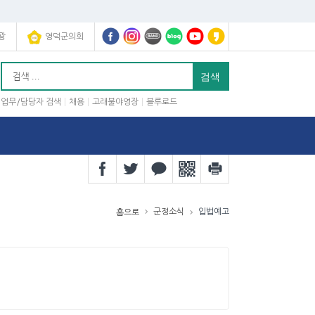
광
영덕군의회
업무/담당자 검색
채용
고래불야영장
블루로드
군정소식
입법예고
홈으로