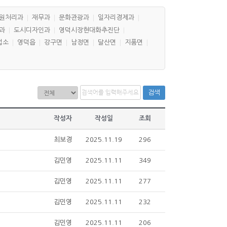
원처리과
재무과
문화관광과
일자리경제과
과
도시디자인과
영덕시장현대화추진단
업소
영덕읍
강구면
남정면
달산면
지품면
검색
작성자
작성일
조회
최보경
2025.11.19
296
김민영
2025.11.11
349
김민영
2025.11.11
277
김민영
2025.11.11
232
김민영
2025.11.11
206