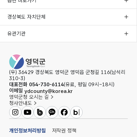
읍면 바로가기
경상북도 자치단체
유관기관
영
덕
군
(우) 36429 경상북도 영덕군 영덕읍 군청길 116(남석리
청
310-3)
대표전화 054-730-6114
(유료, 평일 09시~18시)
이메일
ydcounty@korea.kr
영덕군청 오시는 길
청사안내도
영
영
영
영
영
영
덕
덕
덕
덕
덕
덕
군
군
군
군
군
군
개인정보처리방침
저작권 정책
인
유
밴
카
페
블