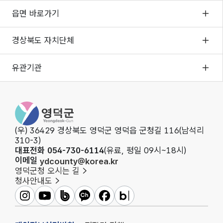
읍면 바로가기
경상북도 자치단체
유관기관
영
덕
군
(우) 36429 경상북도 영덕군 영덕읍 군청길 116(남석리
청
310-3)
대표전화 054-730-6114
(유료, 평일 09시~18시)
이메일
ydcounty@korea.kr
영덕군청 오시는 길
청사안내도
영
영
영
영
영
영
덕
덕
덕
덕
덕
덕
군
군
군
군
군
군