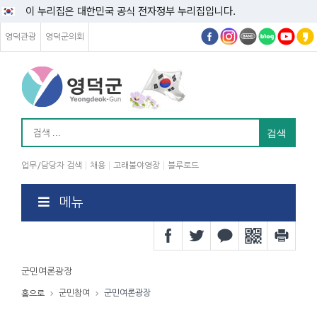
이 누리집은 대한민국 공식 전자정부 누리집입니다.
영덕관광
영덕군의회
업무/담당자 검색
채용
고래불야영장
블루로드
메뉴
군민여론광장
군민참여
군민여론광장
홈으로