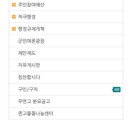
주민참여예산
적극행정
행정규제개혁
군민여론광장
제안제도
자유게시판
칭찬합시다
구인/구직
무연고 분묘공고
중고물품나눔센터