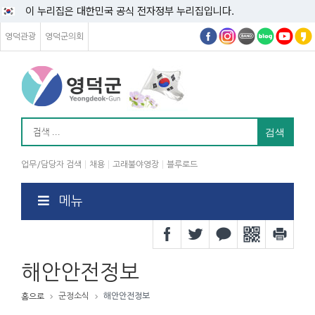
이 누리집은 대한민국 공식 전자정부 누리집입니다.
영덕관광
영덕군의회
업무/담당자 검색
채용
고래불야영장
블루로드
메뉴
해안안전정보
군정소식
해안안전정보
홈으로