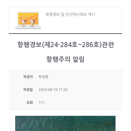
항행경보 및 안전재난정보 게시
항행경보(제24-284호~286호)관련
항행주의 알림
작성자
박정현
작성일
2024-08-19 17:26
조회
111