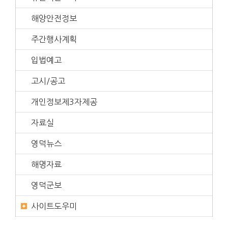
해양안전정보
주간행사계획
입법예고
고시/공고
개인정보제3자제공
자료실
영덕뉴스
해명자료
영덕군보
사이트도우미