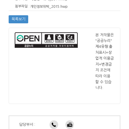
첨부파일 :
개인정보위탁_2015.hwp
목록보기
본 저작물은
"공공누리"
제4유형:출
처표시+상
업적 이용금
지+변경금
조건에
지
따라 이용
할 수 있습
니다.
담당부서 :