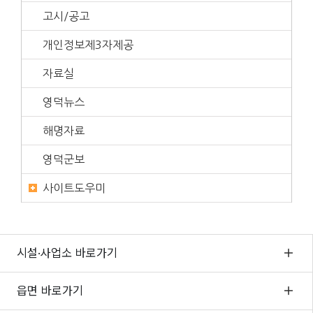
고시/공고
개인정보제3자제공
자료실
영덕뉴스
해명자료
영덕군보
사이트도우미
시설·사업소 바로가기
읍면 바로가기