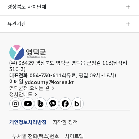
경상북도 자치단체
유관기관
영덕군청
(우) 36429 경상북도 영덕군 영덕읍 군청길 116(남석리
310-3)
대표전화 054-730-6114
(유료, 평일 09시~18시)
이메일
ydcounty@korea.kr
영덕군청 오시는 길
청사안내도
영덕군인스타그램
영덕군유튜브
영덕군밴드
영덕군카카오채널
영덕군페이스북
영덕군블로그
개인정보처리방침
저작권 정책
부서별 전화(팩스)번호
사이트맵