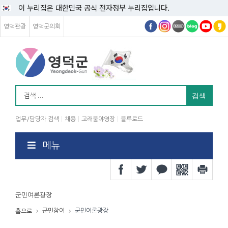
이 누리집은 대한민국 공식 전자정부 누리집입니다.
영덕관광
영덕군의회
업무/담당자 검색
채용
고래불야영장
블루로드
메뉴
군민여론광장
군민참여
군민여론광장
홈으로