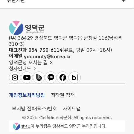
유관기관
영덕군청
(우) 36429 경상북도 영덕군 영덕읍 군청길 116(남석리
310-3)
대표전화 054-730-6114
(유료, 평일 09시~18시)
이메일
ydcounty@korea.kr
영덕군청 오시는 길
청사안내도
영덕군인스타그램
영덕군유튜브
영덕군밴드
영덕군카카오채널
영덕군페이스북
영덕군블로그
개인정보처리방침
저작권 정책
부서별 전화(팩스)번호
사이트맵
© 2025 경상북도 영덕군청. All rights reserved.
영덕군청 로고
이 누리집은 경상북도 영덕군 누리집입니다.