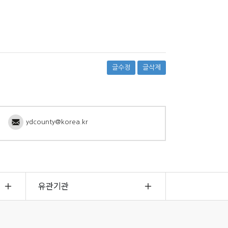
글수정
글삭제
ydcounty@korea.kr
유관기관