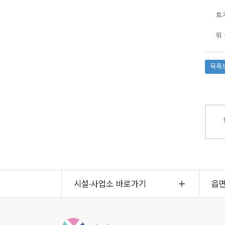
토
위 
목록
시설·사업소 바로가기
읍
영덕군청