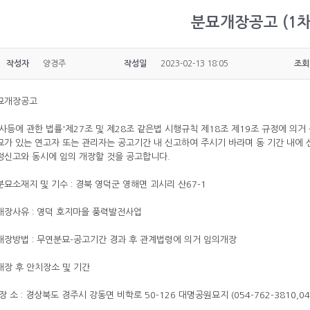
분묘개장공고 (1차
작성자
양경주
작성일
2023-02-13 18:05
조회
묘개장공고
장사등에 관한 법률'제27조 및 제28조 같은법 시행규칙 제18조 제19조 규정에 의
묘가 있는 연고자 또는 관리자는 공고기간 내 신고하여 주시기 바라며 동 기간 내에
정신고와 동시에 임의 개장할 것을 공고합니다.
.분묘소재지 및 기수 : 경북 영덕군 영해면 괴시리 산67-1
.개장사유 : 영덕 호지마을 풍력발전사업
.개장방법 : 무연분묘-공고기간 경과 후 관계법령에 의거 임의개장
.개장 후 안치장소 및 기간
장 소 : 경상북도 경주시 강동면 비학로 50-126 대명공원묘지 (054-762-3810,04