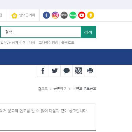
광
영덕군의회
업무/담당자 검색
채용
고래불야영장
블루로드
군민참여
무연고 분묘공고
홈으로
에 의거 분묘의 연고를 알 수 없어 다음과 같이 공고합니다.