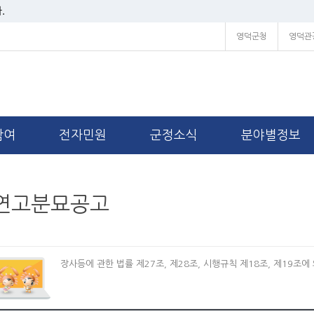
.
영덕군청
영덕관
참여
전자민원
군정소식
분야별정보
연고분묘공고
장사등에 관한 법률 제27조, 제28조, 시행규칙 제18조, 제19조