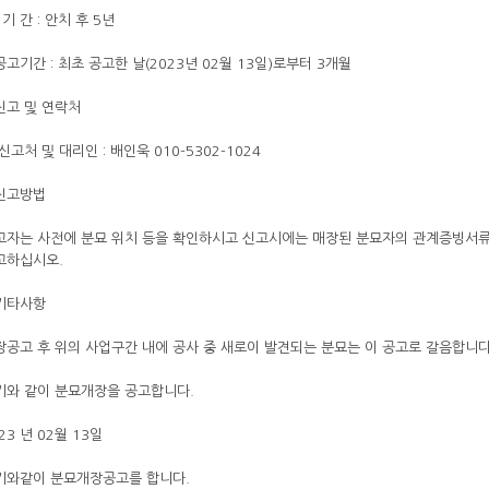
 기 간 : 안치 후 5년
공고기간 : 최초 공고한 날(2023년 02월 13일)로부터 3개월
.신고 및 연락처
신고처 및 대리인 : 배인욱 010-5302-1024
.신고방법
고자는 사전에 분묘 위치 등을 확인하시고 신고시에는 매장된 분묘자의 관계증빙서류
고하십시오.
.기타사항
장공고 후 위의 사업구간 내에 공사 중 새로이 발견되는 분묘는 이 공고로 갈음합니다
기와 같이 분묘개장을 공고합니다.
23 년 02월 13일
기와같이 분묘개장공고를 합니다.