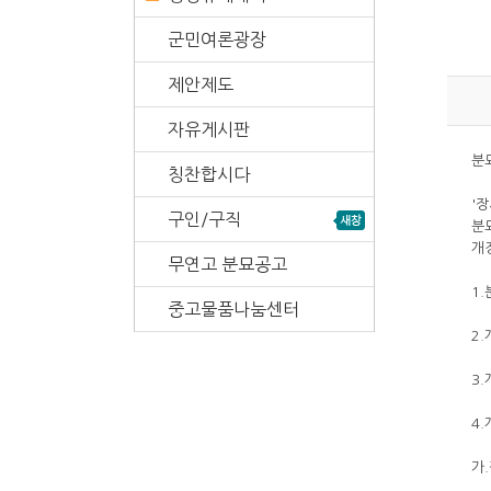
군민여론광장
제안제도
자유게시판
분
칭찬합시다
'
구인/구직
분
개
무연고 분묘공고
1
중고물품나눔센터
2
3
4
가.