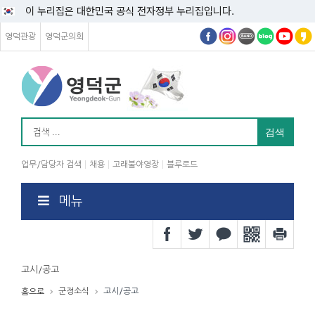
이 누리집은 대한민국 공식 전자정부 누리집입니다.
영덕관광
영덕군의회
업무/담당자 검색
채용
고래불야영장
블루로드
메뉴
고시/공고
군정소식
고시/공고
홈으로