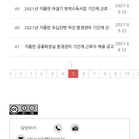
2021.0
49
2021년 지품면 하절기 방역소독사업 기간제 근로자 채용
5.12
2021.0
48
2021년 지품면 오십천변 하천 환경정비 기간제 근로자 채용 공고
5.12
2021.0
47
지품면 공중화장실 환경관리 기간제 근로자 채용 공고
4.12
|
<
<
1
2
3
4
5
6
7
8
9
10
담당부서 :
ydcounty@korea.kr