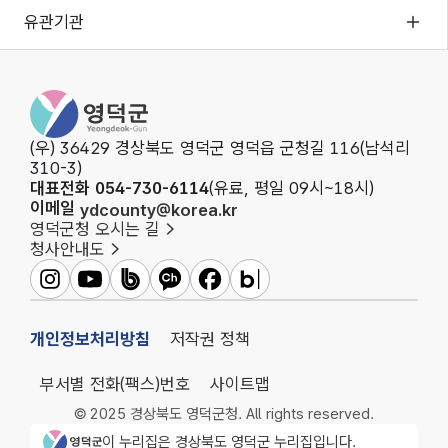
유관기관
영덕군청
(우) 36429 경상북도 영덕군 영덕읍 군청길 116(남석리
310-3)
대표전화 054-730-6114
(유료, 평일 09시~18시)
이메일
ydcounty@korea.kr
영덕군청 오시는 길
청사안내도
영덕군인스타그램
영덕군유튜브
영덕군밴드
영덕군카카오채널
영덕군페이스북
영덕군블로그
개인정보처리방침
저작권 정책
부서별 전화(팩스)번호
사이트맵
© 2025 경상북도 영덕군청. All rights reserved.
영덕군청 로고
이 누리집은 경상북도 영덕군 누리집입니다.