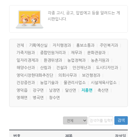
각종 고시, 공고, 입법예고 등을 알려드는 게
시판입니다.
전체
기획예산실
자치행정과
홍보소통과
주민복지과
가족지원과
종합민원처리과
재무과
문화관광과
일자리경제과
환경위생과
농업정책과
농촌지원과
해양수산과
산림과
건설과
안전재난과
도시디자인과
영덕시장현대화추진단
의회사무과
보건행정과
건강증진과
농업기술과
물관리사업소
시설체육사업소
영덕읍
강구면
남정면
달산면
지품면
축산면
영해면
병곡면
창수면
검색
번호
제목
작성일