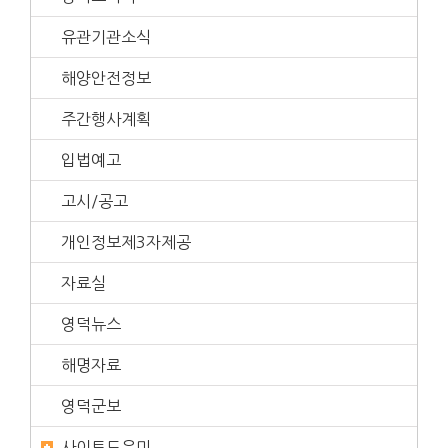
유관기관소식
해양안전정보
주간행사계획
입법예고
고시/공고
개인정보제3자제공
자료실
영덕뉴스
해명자료
영덕군보
사이트도우미