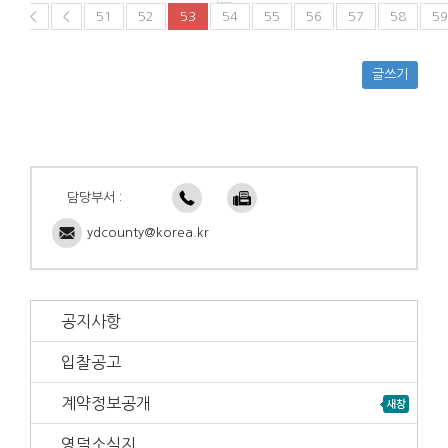
<
<
51
52
53
54
55
56
57
58
59
글쓰기
담당부서 :
ydcounty@korea.kr
공지사항
입찰공고
계약정보공개
영덕소식지