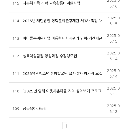
2025.0
115
다문화가족 자녀 교육활동비지원사업
5.16
2025.0
114
2025년 재단법인 영덕문화관광재단 제3차 직원 채용 공고
5.15
2025.0
113
아이돌봄지원사업 아동학대사례관리 인력(기간제근로자) 1차 서류심사 합격자 발표 및 면접고사 시행 공고
5.15
2025.0
112
성폭력상담원 양성과정 수강생모집
5.14
2025.0
111
2025영덕청소년 취향발굴단 답사 2차 참가자 모집
5.14
2025.0
110
『2025년 영해 이웃사촌마을 지역 살아보기 프로그램 기획 및 운영 용역』 제안서 평가위원(후보자)등록 모집 공고
5.13
2025.0
109
공동육아나눔터
5.12
|