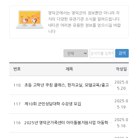
영덕군에서는 영덕군의 정보뿐만 아니라 각
처의 다양한 유관기관 소식을 알려드립니다.
네티즌 여러분 유용한 정보를 얻으시길 바랍
니다.
검색
번호
제목
작성일
2025.0
118
초등 고학년 쿠킹 클래스, 한자교실, 모델교육/중고등학생 베이커리 취미반/자격증 취득반 참여자 모집
5.20
2025.0
117
제10회 군민상담대학 수강생 모집
5.19
2025.0
116
2025년 영덕군가족센터 아이돌봄지원사업 아동학대사례관리 인력(기간제근로자) 채용 최종합격자 발표
5.16