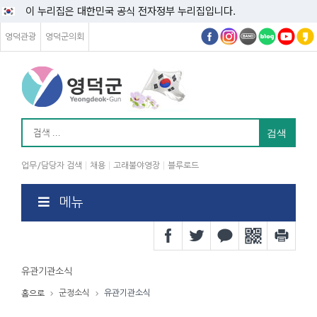
이 누리집은 대한민국 공식 전자정부 누리집입니다.
영덕관광
영덕군의회
업무/담당자 검색
채용
고래불야영장
블루로드
메뉴
유관기관소식
군정소식
유관기관소식
홈으로