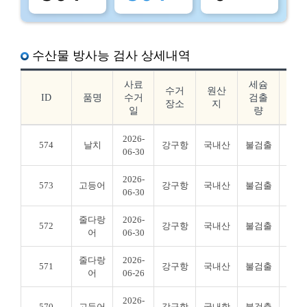
수산물 방사능 검사 상세내역
사료
세슘
요
수거
원산
ID
품명
수거
검출
드
장소
지
일
량
출
2026-
574
날치
강구항
국내산
불검출
불검
06-30
2026-
573
고등어
강구항
국내산
불검출
불검
06-30
줄다랑
2026-
572
강구항
국내산
불검출
불검
어
06-30
줄다랑
2026-
571
강구항
국내산
불검출
불검
어
06-26
2026-
570
고등어
강구항
국내항
불검출
불검