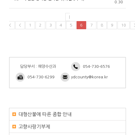
0.30
|
<
<
1
2
3
4
5
6
7
8
9
10
담당부서 : 해양수산과
054-730-6576
054-730-6299
ydcounty@korea.kr
대형산불에 따른 종합 안내
고향사랑기부제