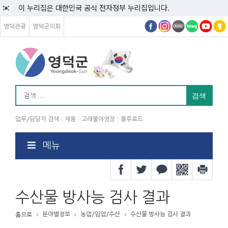
이 누리집은 대한민국 공식 전자정부 누리집입니다.
영덕관광
영덕군의회
업무/담당자 검색
채용
고래불야영장
블루로드
메뉴
수산물 방사능 검사 결과
분야별정보
농업/임업/수산
수산물 방사능 검사 결과
홈으로