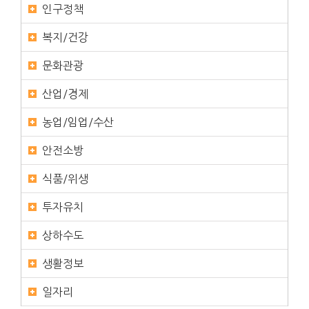
인구정책
복지/건강
문화관광
산업/경제
농업/임업/수산
안전소방
식품/위생
투자유치
상하수도
생활정보
일자리