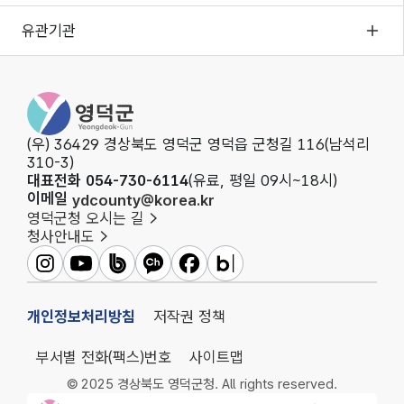
유관기관
영덕군청
(우) 36429 경상북도 영덕군 영덕읍 군청길 116(남석리
310-3)
대표전화 054-730-6114
(유료, 평일 09시~18시)
이메일
ydcounty@korea.kr
영덕군청 오시는 길
청사안내도
영덕군인스타그램
영덕군유튜브
영덕군밴드
영덕군카카오채널
영덕군페이스북
영덕군블로그
개인정보처리방침
저작권 정책
부서별 전화(팩스)번호
사이트맵
© 2025 경상북도 영덕군청. All rights reserved.