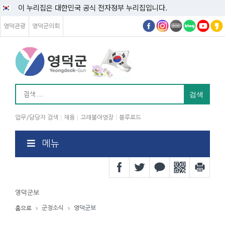
이 누리집은 대한민국 공식 전자정부 누리집입니다.
영덕관광
영덕군의회
업무/담당자 검색
채용
고래불야영장
블루로드
메뉴
영덕군보
군정소식
영덕군보
홈으로