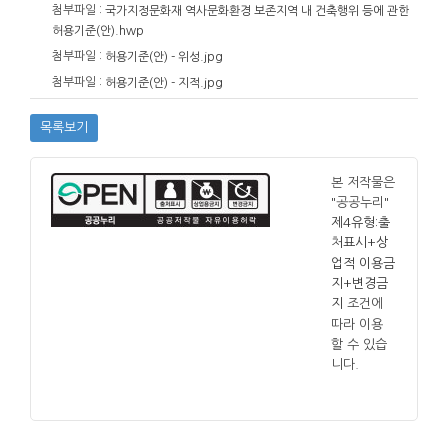
첨부파일 :
국가지정문화재 역사문화환경 보존지역 내 건축행위 등에 관한
허용기준(안).hwp
첨부파일 :
허용기준(안) - 위성.jpg
첨부파일 :
허용기준(안) - 지적.jpg
목록보기
본 저작물은
"공공누리"
제4유형:출
처표시+상
업적 이용금
지+변경금
조건에
지
따라 이용
할 수 있습
니다.