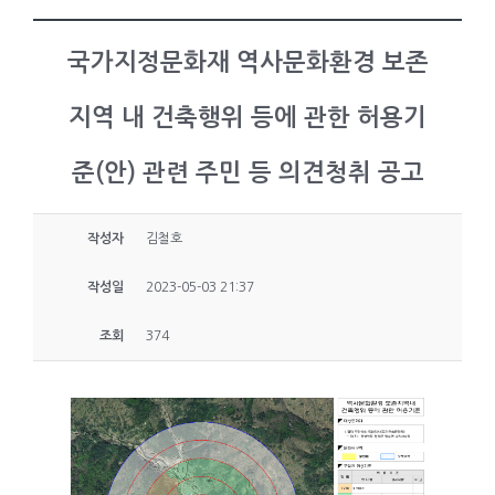
국가지정문화재 역사문화환경 보존
지역 내 건축행위 등에 관한 허용기
준(안) 관련 주민 등 의견청취 공고
작성자
김철호
작성일
2023-05-03 21:37
조회
374