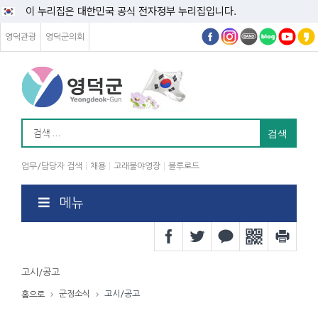
이 누리집은 대한민국 공식 전자정부 누리집입니다.
영덕관광
영덕군의회
업무/담당자 검색
채용
고래불야영장
블루로드
메뉴
고시/공고
군정소식
고시/공고
홈으로