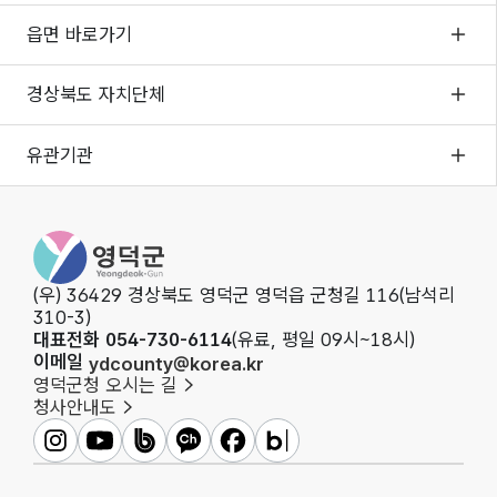
읍면 바로가기
경상북도 자치단체
유관기관
영덕군청
(우) 36429 경상북도 영덕군 영덕읍 군청길 116(남석리
310-3)
대표전화 054-730-6114
(유료, 평일 09시~18시)
이메일
ydcounty@korea.kr
영덕군청 오시는 길
청사안내도
영덕군인스타그램
영덕군유튜브
영덕군밴드
영덕군카카오채널
영덕군페이스북
영덕군블로그