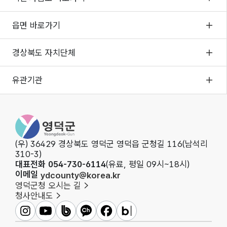
읍면 바로가기
경상북도 자치단체
유관기관
영덕군청
(우) 36429 경상북도 영덕군 영덕읍 군청길 116(남석리
310-3)
대표전화 054-730-6114
(유료, 평일 09시~18시)
이메일
ydcounty@korea.kr
영덕군청 오시는 길
청사안내도
영덕군인스타그램
영덕군유튜브
영덕군밴드
영덕군카카오채널
영덕군페이스북
영덕군블로그