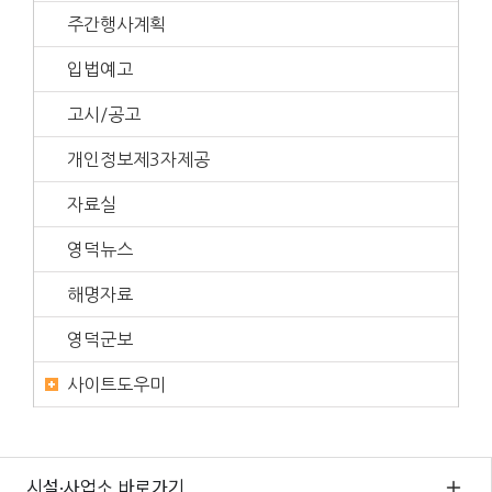
주간행사계획
입법예고
고시/공고
개인정보제3자제공
자료실
영덕뉴스
해명자료
영덕군보
사이트도우미
시설·사업소 바로가기