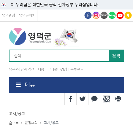
이 누리집은 대한민국 공식 전자정부 누리집입니다.
영덕관광
영덕군의회
업무/담당자 검색
채용
고래불야영장
블루로드
메뉴
고시/공고
군정소식
고시/공고
홈으로