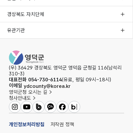
경상북도 자치단체
유관기관
영덕군청
(우) 36429 경상북도 영덕군 영덕읍 군청길 116(남석리
310-3)
대표전화 054-730-6114
(유료, 평일 09시~18시)
이메일
ydcounty@korea.kr
영덕군청 오시는 길
청사안내도
영덕군인스타그램
영덕군유튜브
영덕군밴드
영덕군카카오채널
영덕군페이스북
영덕군블로그
개인정보처리방침
저작권 정책