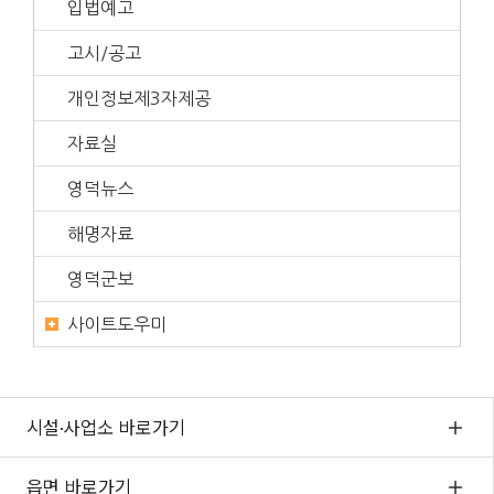
입법예고
고시/공고
개인정보제3자제공
자료실
영덕뉴스
해명자료
영덕군보
사이트도우미
시설·사업소 바로가기
읍면 바로가기