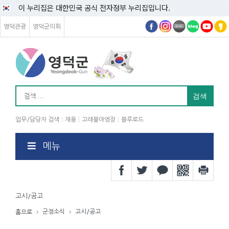
이 누리집은 대한민국 공식 전자정부 누리집입니다.
영덕관광
영덕군의회
업무/담당자 검색
채용
고래불야영장
블루로드
메뉴
고시/공고
군정소식
고시/공고
홈으로