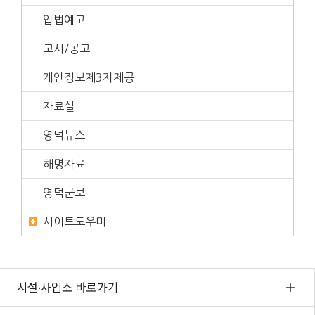
입법예고
고시/공고
개인정보제3자제공
자료실
영덕뉴스
해명자료
영덕군보
사이트도우미
시설·사업소 바로가기