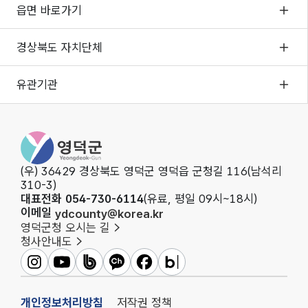
읍면 바로가기
경상북도 자치단체
유관기관
영덕군청
(우) 36429 경상북도 영덕군 영덕읍 군청길 116(남석리
310-3)
대표전화 054-730-6114
(유료, 평일 09시~18시)
이메일
ydcounty@korea.kr
영덕군청 오시는 길
청사안내도
영덕군인스타그램
영덕군유튜브
영덕군밴드
영덕군카카오채널
영덕군페이스북
영덕군블로그
개인정보처리방침
저작권 정책