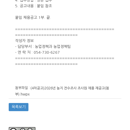
4. 접수방법 : 방문 접수
5. 공고내용 : 붙임 참조
붙임 채용공고 1부. 끝.
======================================
========================
작성자 정보
- 담당부서 : 농업정책과 농업정책팀
- 연 락 처 : 054-730-6267
======================================
========================
첨부파일 :
(4차공고)2026년 농지 전수조사 조사원 채용 재공고(첨
부).hwpx
목록보기