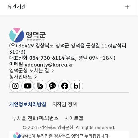
유관기관
영덕군청
(우) 36429 경상북도 영덕군 영덕읍 군청길 116(남석리
310-3)
대표전화 054-730-6114
(유료, 평일 09시~18시)
이메일
ydcounty@korea.kr
영덕군청 오시는 길
청사안내도
영덕군인스타그램
영덕군유튜브
영덕군밴드
영덕군카카오채널
영덕군페이스북
영덕군블로그
개인정보처리방침
저작권 정책
부서별 전화(팩스)번호
사이트맵
© 2025 경상북도 영덕군청. All rights reserved.
영덕군청 로고
이 누리집은 경상북도 영덕군 누리집입니다.