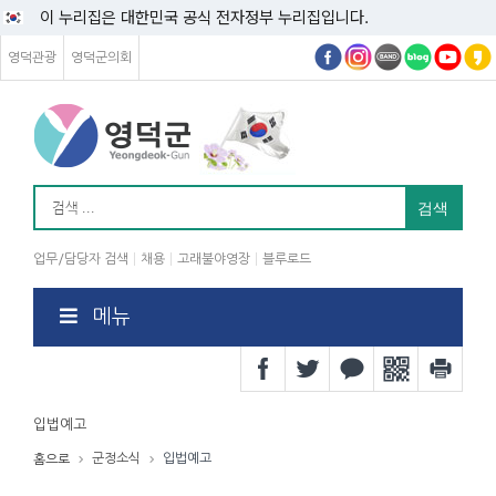
이 누리집은 대한민국 공식 전자정부 누리집입니다.
영덕관광
영덕군의회
업무/담당자 검색
채용
고래불야영장
블루로드
메뉴
입법예고
군정소식
입법예고
홈으로