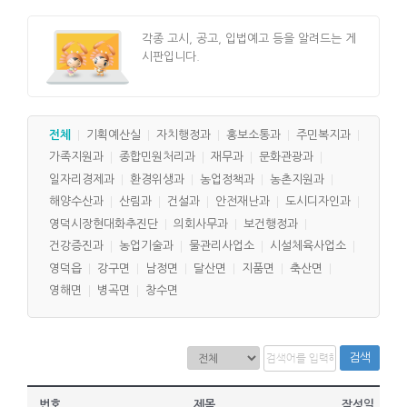
각종 고시, 공고, 입법예고 등을 알려드는 게
시판입니다.
전체
기획예산실
자치행정과
홍보소통과
주민복지과
가족지원과
종합민원처리과
재무과
문화관광과
일자리경제과
환경위생과
농업정책과
농촌지원과
해양수산과
산림과
건설과
안전재난과
도시디자인과
영덕시장현대화추진단
의회사무과
보건행정과
건강증진과
농업기술과
물관리사업소
시설체육사업소
영덕읍
강구면
남정면
달산면
지품면
축산면
영해면
병곡면
창수면
검색
번호
제목
작성일