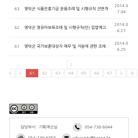
2014.0
63
영덕군 식품진흥기금 운용조례 및 시행규칙 전면개정 입법예고
7.04
2014.0
62
영덕군 영유아보육조례 및 시행규칙(안) 입법예고
6.27
2014.0
61
영덕군 국가보훈대상자 예우 및 지원에 관한 조례 일부개정안 입법예고
6.25
|
<
<
61
62
63
64
65
66
67
>
>|
담당부서 : 기획예산실
054-730-6044
054-730-6059
ydcounty@korea.kr