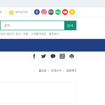
광
영덕군의회
업무/담당자 검색
채용
고래불야영장
블루로드
군정소식
입법예고
홈으로