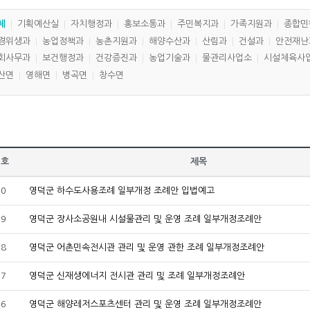
체
기획예산실
자치행정과
홍보소통과
주민복지과
가족지원과
종합민
경위생과
농업정책과
농촌지원과
해양수산과
산림과
건설과
안전재난
회사무과
보건행정과
건강증진과
농업기술과
물관리사업소
시설체육사
산면
영해면
병곡면
창수면
번호
제목
30
영덕군 하수도사용조례 일부개정 조례안 입법예고
29
영덕군 장사소공원내 시설물관리 및 운영 조례 일부개정조례안
28
영덕군 어촌민속전시관 관리 및 운영 관한 조례 일부개정조례안
27
영덕군 신재생에너지 전시관 관리 및 조례 일부개정조례안
26
영덕군 해양레저스포츠센터 관리 및 운영 조례 일부개정조례안