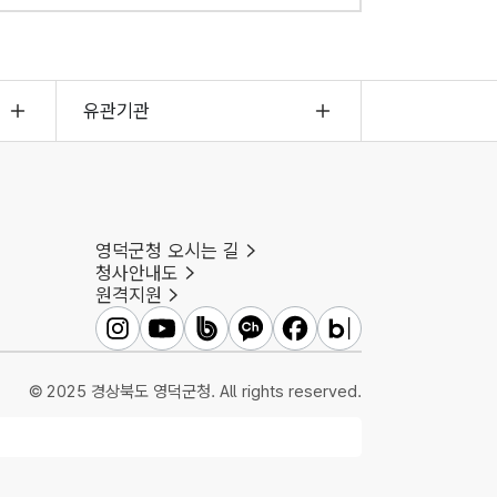
유관기관
영덕군청 오시는 길
청사안내도
원격지원
영덕군인스타그램
영덕군유튜브
영덕군밴드
영덕군카카오채널
영덕군페이스북
영덕군블로그
© 2025 경상북도 영덕군청. All rights reserved.