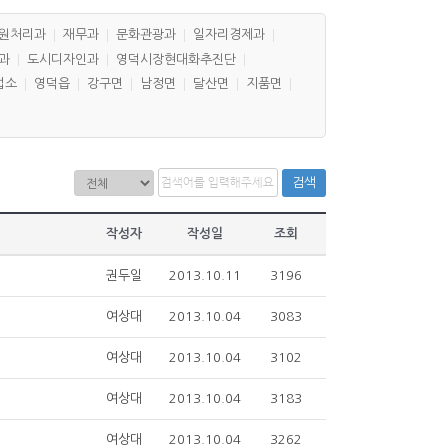
원처리과
재무과
문화관광과
일자리경제과
과
도시디자인과
영덕시장현대화추진단
업소
영덕읍
강구면
남정면
달산면
지품면
검색
작성자
작성일
조회
권두일
2013.10.11
3196
여상대
2013.10.04
3083
여상대
2013.10.04
3102
여상대
2013.10.04
3183
여상대
2013.10.04
3262