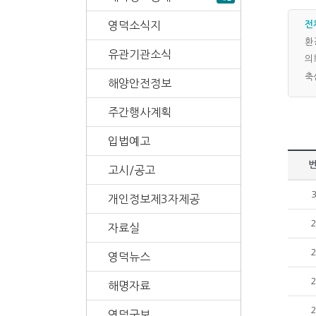
영덕소식지
전
환
유관기관소식
의
축
해양안전정보
주간행사계획
입법예고
고시/공고
개인정보제3자제공
자료실
영덕뉴스
해명자료
영덕군보