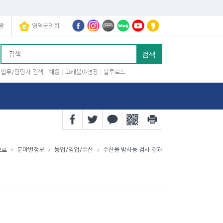
광
영덕군의회
업무/담당자 검색
채용
고래불야영장
블루로드
분야별정보
농업/임업/수산
수산물 방사능 검사 결과
으로