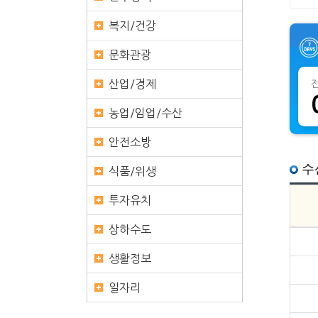
복지/건강
문화관광
산업/경제
농업/임업/수산
안전소방
수
식품/위생
투자유치
상하수도
생활정보
일자리