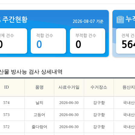
누
주간현황
2026-08-07 기준
전체 건수
적합 건수
부적합 건수
전체 건
0
0
0
56
산물 방사능 검사 상세내역
ID
품명
사료수거일
수거장소
원산지
574
날치
2026-06-30
강구항
국내산
573
고등어
2026-06-30
강구항
국내산
572
줄다랑어
2026-06-30
강구항
국내산