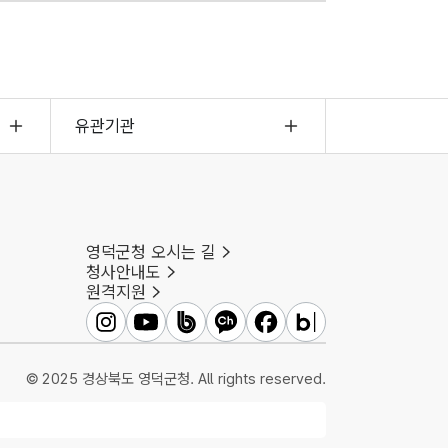
유관기관
영덕군청 오시는 길
청사안내도
원격지원
영덕군인스타그램
영덕군유튜브
영덕군밴드
영덕군카카오채널
영덕군페이스북
영덕군블로그
© 2025 경상북도 영덕군청. All rights reserved.