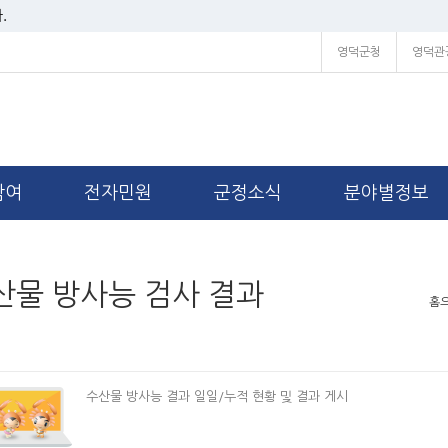
.
영덕군청
영덕관
참여
전자민원
군정소식
분야별정보
산물 방사능 검사 결과
홈
수산물 방사능 결과 일일/누적 현황 및 결과 게시