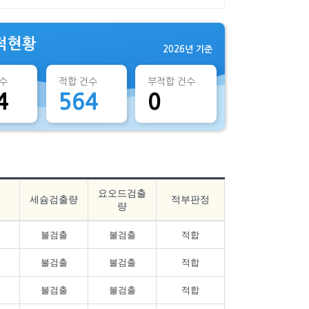
적현황
2026년 기준
수
적합 건수
부적합 건수
4
564
0
요오드검출
세슘검출량
적부판정
량
불검출
불검출
적합
불검출
불검출
적합
불검출
불검출
적합