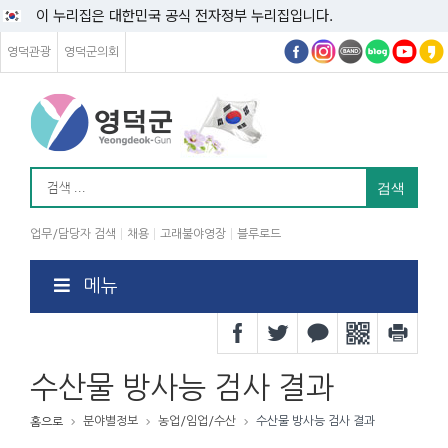
이 누리집은 대한민국 공식 전자정부 누리집입니다.
영덕관광
영덕군의회
업무/담당자 검색
채용
고래불야영장
블루로드
메뉴
수산물 방사능 검사 결과
분야별정보
농업/임업/수산
수산물 방사능 검사 결과
홈으로