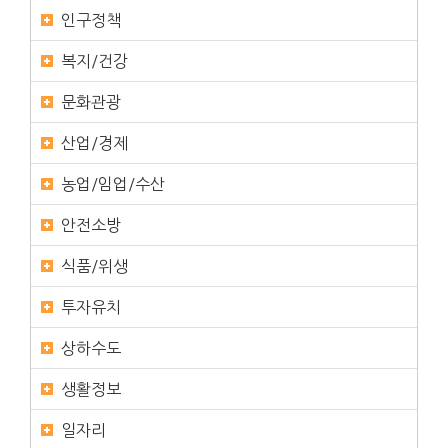
인구정책
복지/건강
문화관광
산업/경제
농업/임업/수산
안전소방
식품/위생
투자유치
상하수도
생활정보
일자리