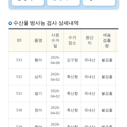
수산물 방사능 검사 상세내역
사료
세슘
요
수거
원산
ID
품명
수거
검출
드
장소
지
일
량
출
2026-
533
황어
강구항
국내산
불검출
불검
04-06
2026-
532
삼치
축산항
국내산
불검출
불검
04-02
2026-
531
열기
축산항
국내산
불검출
불검
04-02
2026-
530
청어
축산항
국내산
불검출
불검
04-02
2026-
529
황어
축산항
국내산
불검출
불검