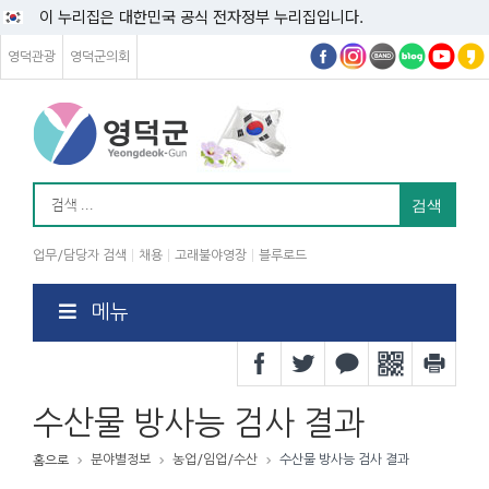
이 누리집은 대한민국 공식 전자정부 누리집입니다.
영덕관광
영덕군의회
업무/담당자 검색
채용
고래불야영장
블루로드
메뉴
수산물 방사능 검사 결과
분야별정보
농업/임업/수산
수산물 방사능 검사 결과
홈으로