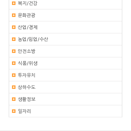
복지/건강
문화관광
산업/경제
농업/임업/수산
안전소방
식품/위생
투자유치
상하수도
생활정보
일자리