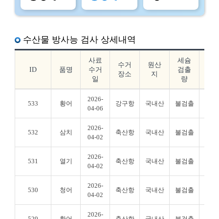
수산물 방사능 검사 상세내역
사료
세슘
요
수거
원산
ID
품명
수거
검출
드
장소
지
일
량
출
2026-
533
황어
강구항
국내산
불검출
불검
04-06
2026-
532
삼치
축산항
국내산
불검출
불검
04-02
2026-
531
열기
축산항
국내산
불검출
불검
04-02
2026-
530
청어
축산항
국내산
불검출
불검
04-02
2026-
529
황어
축산항
국내산
불검출
불검