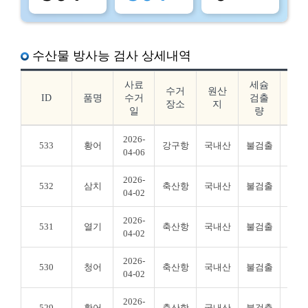
수산물 방사능 검사 상세내역
사료
세슘
요
수거
원산
ID
품명
수거
검출
드
장소
지
일
량
출
2026-
533
황어
강구항
국내산
불검출
불검
04-06
2026-
532
삼치
축산항
국내산
불검출
불검
04-02
2026-
531
열기
축산항
국내산
불검출
불검
04-02
2026-
530
청어
축산항
국내산
불검출
불검
04-02
2026-
529
황어
축산항
국내산
불검출
불검