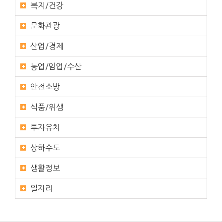
복지/건강
문화관광
산업/경제
농업/임업/수산
안전소방
식품/위생
투자유치
상하수도
생활정보
일자리