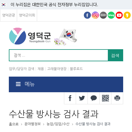
이 누리집은 대한민국 공식 전자정부 누리집입니다.
영덕관광
영덕군의회
업무/담당자 검색
채용
고래불야영장
블루로드
메뉴
수산물 방사능 검사 결과
분야별정보
농업/임업/수산
수산물 방사능 검사 결과
홈으로