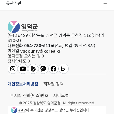
유관기관
영덕군청
(우) 36429 경상북도 영덕군 영덕읍 군청길 116(남석리
310-3)
대표전화 054-730-6114
(유료, 평일 09시~18시)
이메일
ydcounty@korea.kr
영덕군청 오시는 길
청사안내도
영덕군인스타그램
영덕군유튜브
영덕군밴드
영덕군카카오채널
영덕군페이스북
영덕군블로그
개인정보처리방침
저작권 정책
부서별 전화(팩스)번호
사이트맵
© 2025 경상북도 영덕군청. All rights reserved.
영덕군청 로고
이 누리집은 경상북도 영덕군 누리집입니다.