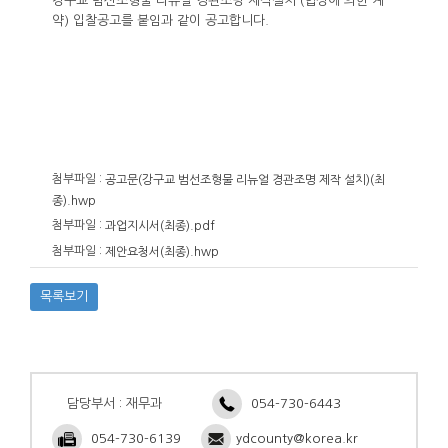
강구교 범선조형물 리뉴얼 경관조명 제작설치 (협상에 의한 계
약) 입찰공고를 붙임과 같이 공고합니다.
첨부파일 :
공고문(강구교 범선조형물 리뉴얼 경관조명 제작 설치)(최
종).hwp
첨부파일 :
과업지시서(최종).pdf
첨부파일 :
제안요청서(최종).hwp
목록보기
담당부서 : 재무과
054-730-6443
054-730-6139
ydcounty@korea.kr