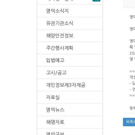
영덕소식지
영
유관기관소식
영
해양안전정보
영
획
주간행사계획
20
영 
입법예고
==
고시/공고
작
-
개인정보제3자제공
- 
==
자료실
첨부
영덕뉴스
해명자료
목록
영덕군보