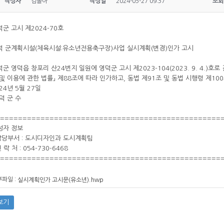
작성자
김솔아
작성일
2024-05-27 09:37
조회
덕군 고시 제2024-70호
덕 군계획시설(체육시설:유소년전용축구장)사업 실시계획(변경)인가 고시
덕군 영덕읍 창포리 산24번지 일원에 영덕군 고시 제2023-104(2023. 9. 4.)
 및 이용에 관한 법률」 제88조에 따라 인가하고, 동법 제91조 및 동법 시행령 제1
24년 5월 27일
덕 군 수
=================================================
성자 정보
 담당부서 : 도시디자인과 도시계획팀
연 락 처 : 054-730-6468
=================================================
파일 :
실시계획인가 고시문(유소년).hwp
보기