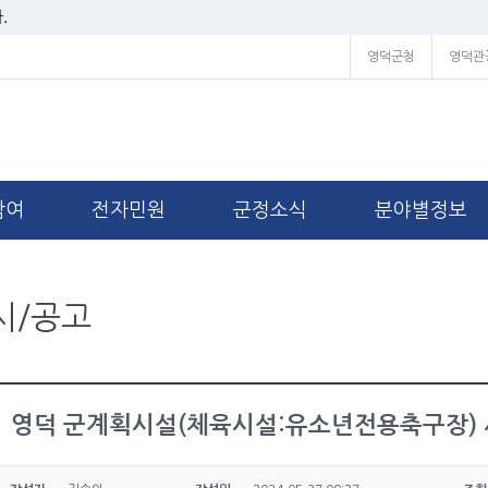
.
영덕군청
영덕관
참여
전자민원
군정소식
분야별정보
시/공고
영덕 군계획시설(체육시설:유소년전용축구장) 