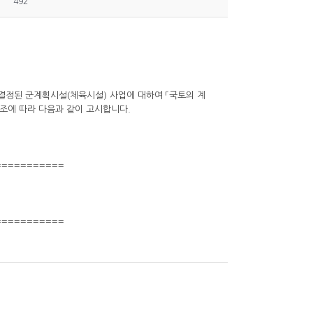
492
호로 결정된 군계획시설(체육시설) 사업에 대하여 「국토의 계
00조에 따라 다음과 같이 고시합니다.
===========
===========