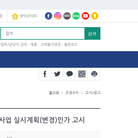
광
영덕군의회
업무/담당자 검색
채용
고래불야영장
블루로드
군정소식
고시/공고
홈으로
사업 실시계획(변경)인가 고시