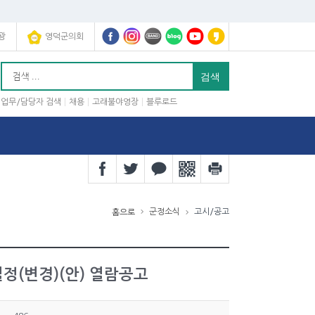
광
영덕군의회
업무/담당자 검색
채용
고래불야영장
블루로드
군정소식
고시/공고
홈으로
정(변경)(안) 열람공고