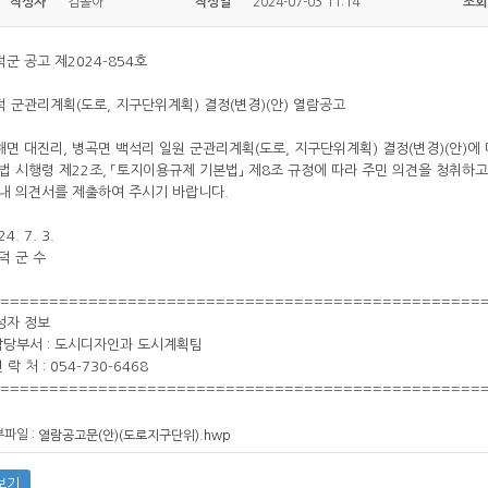
작성자
김솔아
작성일
2024-07-03 11:14
조회
군 공고 제2024-854호
덕 군관리계획(도로, 지구단위계획) 결정(변경)(안) 열람공고
해면 대진리, 병곡면 백석리 일원 군관리계획(도로, 지구단위계획) 결정(변경)(안)에 
 법 시행령 제22조, 「토지이용규제 기본법」 제8조 규정에 따라 주민 의견을 청취하
 내 의견서를 제출하여 주시기 바랍니다.
24. 7. 3.
덕 군 수
=================================================
성자 정보
 담당부서 : 도시디자인과 도시계획팀
연 락 처 : 054-730-6468
=================================================
파일 :
열람공고문(안)(도로지구단위).hwp
보기