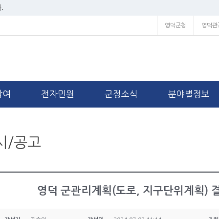
.
영덕군청
영덕관
참여
전자민원
군정소식
분야별정보
시/공고
영덕 군관리계획(도로, 지구단위계획) 결