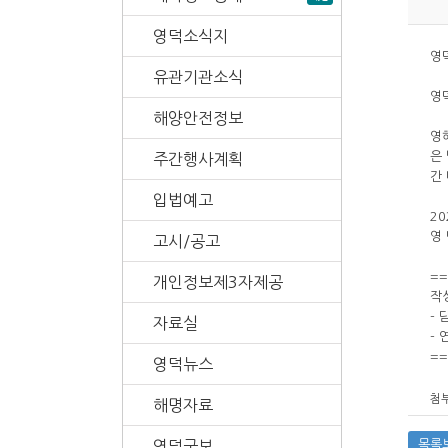
영덕소식지
영덕
유관기관소식
영
해양안전정보
영
은
주간행사계획
간
입법예고
20
영 
고시/공고
==
개인정보제3자제공
작
-
자료실
- 
==
영덕뉴스
첨부
해명자료
영덕군보
목록