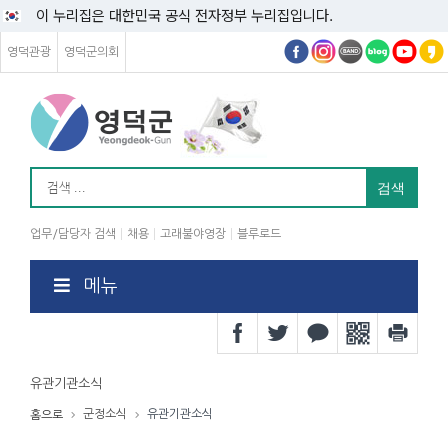
이 누리집은 대한민국 공식 전자정부 누리집입니다.
영덕관광
영덕군의회
업무/담당자 검색
채용
고래불야영장
블루로드
메뉴
유관기관소식
군정소식
유관기관소식
홈으로