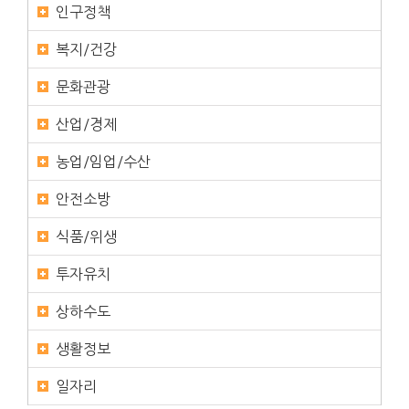
인구정책
복지/건강
문화관광
산업/경제
농업/임업/수산
안전소방
식품/위생
투자유치
상하수도
생활정보
일자리