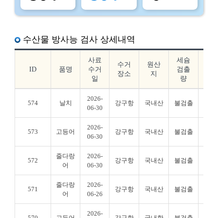
수산물 방사능 검사 상세내역
사료
세슘
요
수거
원산
ID
품명
수거
검출
드
장소
지
일
량
출
2026-
574
날치
강구항
국내산
불검출
불검
06-30
2026-
573
고등어
강구항
국내산
불검출
불검
06-30
줄다랑
2026-
572
강구항
국내산
불검출
불검
어
06-30
줄다랑
2026-
571
강구항
국내산
불검출
불검
어
06-26
2026-
570
고등어
강구항
국내항
불검출
불검