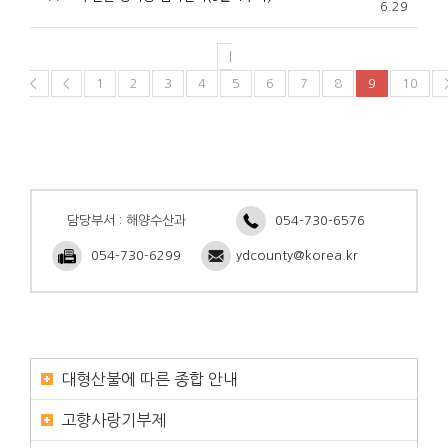
6.29
|
<
<
1
2
3
4
5
6
7
8
9
10
담당부서 : 해양수산과
054-730-6576
054-730-6299
ydcounty@korea.kr
대형산불에 따른 종합 안내
고향사랑기부제