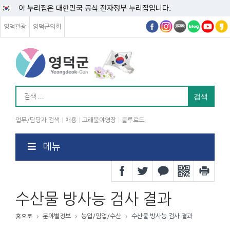
이 누리집은 대한민국 공식 전자정부 누리집입니다.
영덕관광
영덕군의회
업무/담당자 검색
채용
고래불야영장
블루로드
메뉴
수산물 방사능 검사 결과
분야별정보
농업/임업/수산
수산물 방사능 검사 결과
홈으로