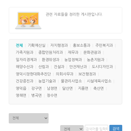
관련 자료들을 정리한 게시판입니다.
전체
기획예산실
자치행정과
홍보소통과
주민복지과
가족지원과
종합민원처리과
재무과
문화관광과
일자리경제과
환경위생과
농업정책과
농촌지원과
해양수산과
산림과
건설과
안전재난과
도시디자인과
영덕시장현대화추진단
의회사무과
보건행정과
건강증진과
농업기술과
물관리사업소
시설체육사업소
영덕읍
강구면
남정면
달산면
지품면
축산면
영해면
병곡면
창수면
검색