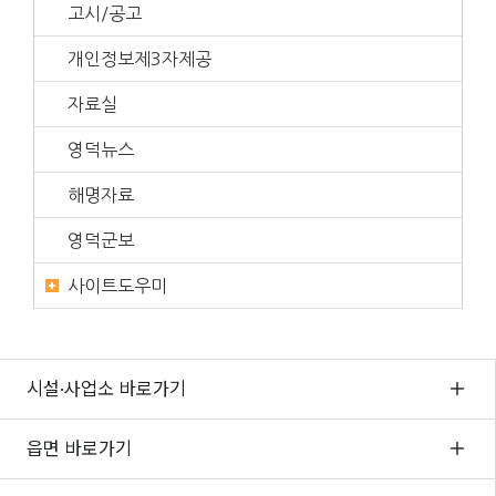
고시/공고
개인정보제3자제공
자료실
영덕뉴스
해명자료
영덕군보
사이트도우미
시설·사업소 바로가기
읍면 바로가기