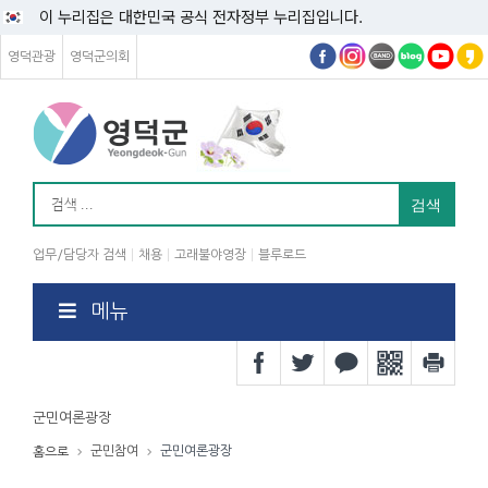
이 누리집은 대한민국 공식 전자정부 누리집입니다.
영덕관광
영덕군의회
업무/담당자 검색
채용
고래불야영장
블루로드
메뉴
군민여론광장
군민참여
군민여론광장
홈으로