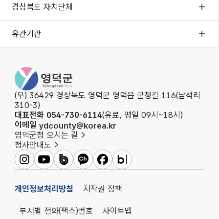
경상북도 자치단체
유관기관
영덕군청
(우) 36429 경상북도 영덕군 영덕읍 군청길 116(남석리
310-3)
대표전화 054-730-6114
(유료, 평일 09시~18시)
이메일
ydcounty@korea.kr
영덕군청 오시는 길
청사안내도
영덕군인스타그램
영덕군유튜브
영덕군밴드
영덕군카카오채널
영덕군페이스북
영덕군블로그
개인정보처리방침
저작권 정책
부서별 전화(팩스)번호
사이트맵