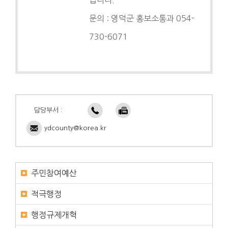
문의 : 영덕군 홍보소통과 054-
730-6071
담당부서 :
ydcounty@korea.kr
주민참여예산
적극행정
행정규제개혁