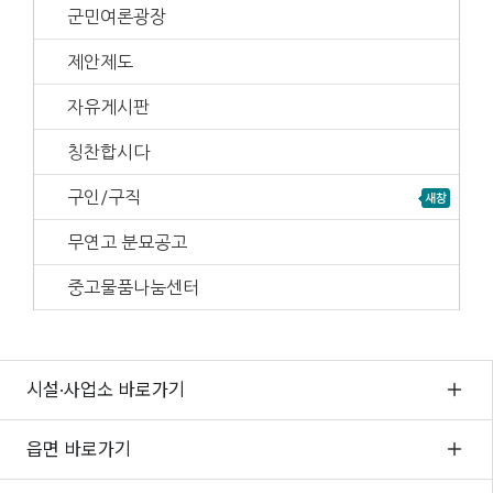
군민여론광장
제안제도
자유게시판
칭찬합시다
구인/구직
무연고 분묘공고
중고물품나눔센터
시설·사업소 바로가기
읍면 바로가기