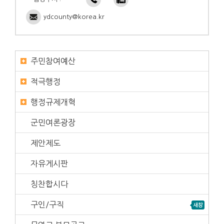
ydcounty@korea.kr
주민참여예산
적극행정
행정규제개혁
군민여론광장
제안제도
자유게시판
칭찬합시다
구인/구직