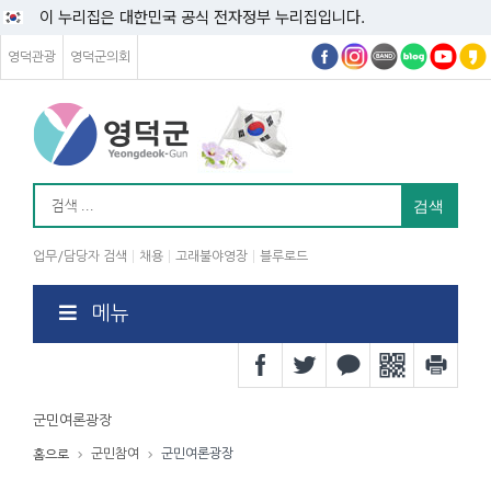
이 누리집은 대한민국 공식 전자정부 누리집입니다.
영덕관광
영덕군의회
업무/담당자 검색
채용
고래불야영장
블루로드
메뉴
군민여론광장
군민참여
군민여론광장
홈으로