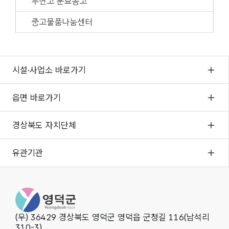
무연고 분묘공고
중고물품나눔센터
시설·사업소 바로가기
읍면 바로가기
경상북도 자치단체
유관기관
영덕군청
(우) 36429 경상북도 영덕군 영덕읍 군청길 116(남석리
310-3)