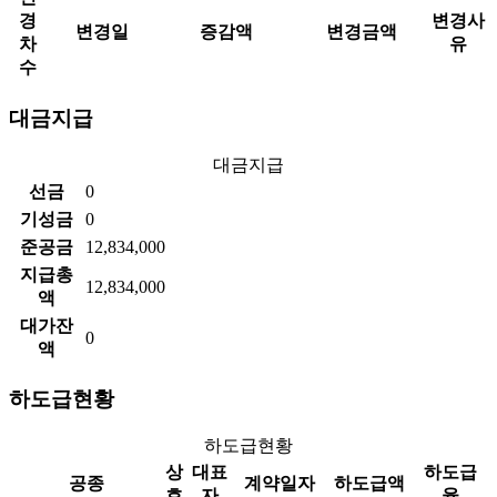
경
변경사
변경일
증감액
변경금액
차
유
수
대금지급
대금지급
선금
0
기성금
0
준공금
12,834,000
지급총
12,834,000
액
대가잔
0
액
하도급현황
하도급현황
상
대표
하도급
공종
계약일자
하도급액
호
자
율