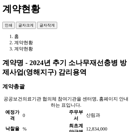
계약현황
인쇄
글자크게
글자작게
홈
계약현황
계약현황
계약명 - 2024년 추기 소나무재선충병 방
제사업(영해지구) 감리용역
계약총괄
공공보건의료기관 협의체 참여기관을 센터명, 홈페이지 안내
하는 표입니다.
예정가
주무부
산림과
0
격
서
최초계
낙찰율
%
12,834,000
약금액