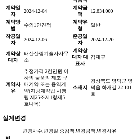
계약일
계약금
2024-12-04
12,834,000
자
액
계약방
계약유
수의1인견적
일반
법
형
착공일
준공일
2024-12-06
2024-12-20
자
자
계약상
계약상
태산산림기술사사무
대자 대
김재규
대자
소
표자
추정가격 2천만원 이
하의 물품의 제조·구
경상북도 영덕군 영
계약사
매계약 또는 용역계
소재지
덕읍 화개길 22 101
유
약(지방계약법 시행
호
령 제25조제1항제5
호나목)
설계변경
변경차수,변경일,증감액,변경금액,변경사유
변