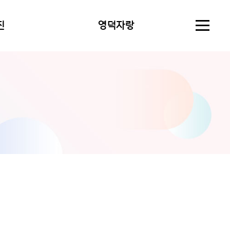
진
영덕자랑