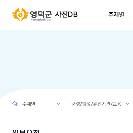
사진DB
주제별
주제별
군정/행정/유관기관/교육