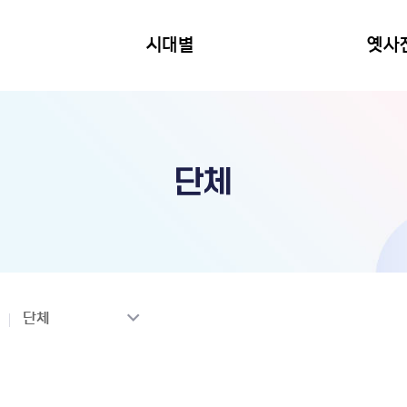
시대별
옛사
단체
단체