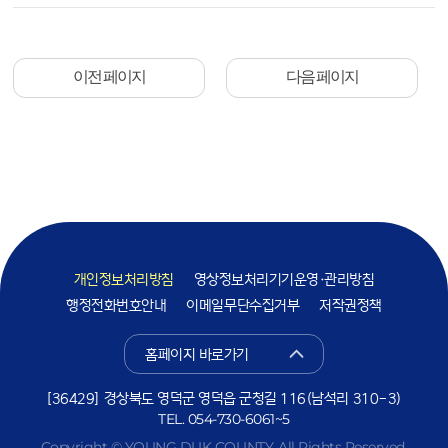
이전 페이지
다음 페이지
개인정보처리방침
영상정보처리기기운영·관리방침
행정전화번호안내
이메일무단수집거부
저작권정책
홈페이지 바로가기
[36429] 경상북도 영덕군 영덕읍 군청길 116(남석리 310-3)
TEL.
054-730-6061~5
Copyright © YOUNG DUK COUNTY. All Rights Reserved.