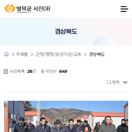
사진DB
경상북도
주제별
군정/행정/유관기관/교육
경상북도
사진목록 :
건
총 사진수 :
26
649