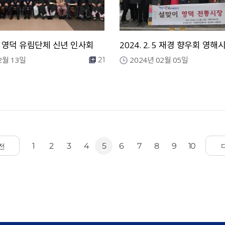
 13 영덕 유림단체 신년 인사회
2024. 2. 5 재경 향우회 영
2월 13일
2024년 02월 05일
21
1
2
3
4
5
6
7
8
9
10