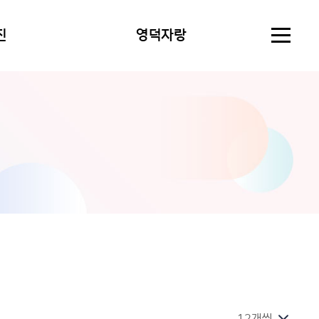
진
영덕자랑