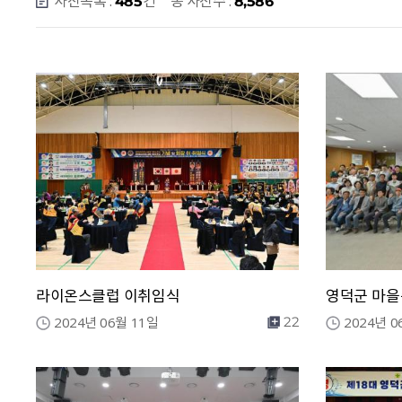
사진목록 :
건
총 사진수 :
485
8,586
라이온스클럽 이취임식
영덕군 마을
2024년 06월 11일
2024년 0
22