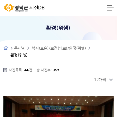
사진DB
환경(위생)
주제별
복지(보훈)/보건(의료)/환경(위생)
환경(위생)
사진목록 :
건
총 사진수 :
46
357