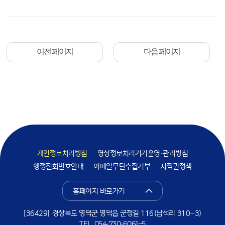
이전 페이지
다음 페이지
개인정보처리방침
영상정보처리기기운영·관리방침
행정전화번호안내
이메일무단수집거부
저작권정책
홈페이지 바로가기
[36429] 경상북도 영덕군 영덕읍 군청길 116(남석리 310-3)
TEL.
054-730-6061~5