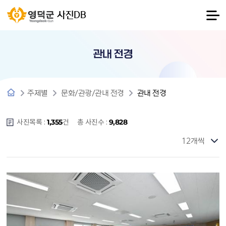
사진DB
관내 전경
주제별
문화/관광/관내 전경
관내 전경
사진목록 :
건
총 사진수 :
1,355
9,828