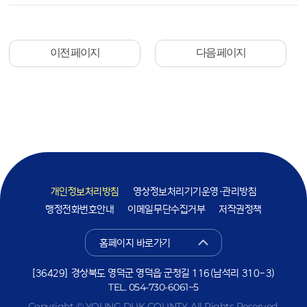
이전 페이지
다음 페이지
개인정보처리방침
영상정보처리기기운영·관리방침
행정전화번호안내
이메일무단수집거부
저작권정책
홈페이지 바로가기
[36429] 경상북도 영덕군 영덕읍 군청길 116(남석리 310-3)
TEL.
054-730-6061~5
Copyright © YOUNG DUK COUNTY. All Rights Reserved.