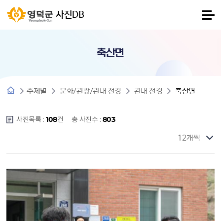
사진DB
축산면
주제별
문화/관광/관내 전경
관내 전경
축산면
사진목록 :
건
총 사진수 :
108
803