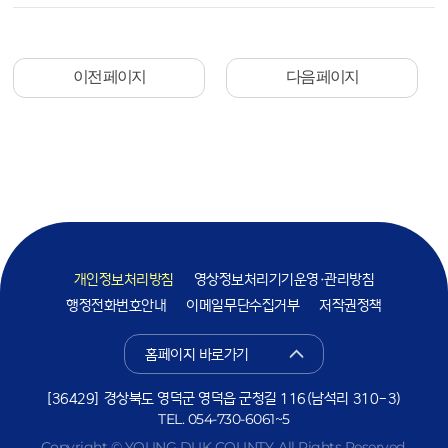
이전 페이지
다음 페이지
개인정보처리방침
영상정보처리기기운영·관리방침
행정전화번호안내
이메일무단수집거부
저작권정책
홈페이지 바로가기
[36429] 경상북도 영덕군 영덕읍 군청길 116(남석리 310-3)
TEL.
054-730-6061~5
Copyright © YOUNG DUK COUNTY. All Rights Reserved.