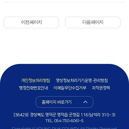
이전 페이지
다음 페이지
개인정보처리방침
영상정보처리기기운영·관리방침
행정전화번호안내
이메일무단수집거부
저작권정책
홈페이지 바로가기
[36429] 경상북도 영덕군 영덕읍 군청길 116(남석리 310-3)
TEL.
054-730-6061~5
Copyright © YOUNG DUK COUNTY. All Rights Reserved.