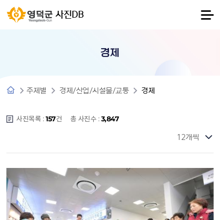
사진DB
경제
주제별
경제/산업/시설물/교통
경제
사진목록 :
건
총 사진수 :
157
3,847